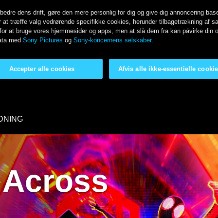
rbedre dens drift, gøre den mere personlig for dig og give dig annoncering ba
r at træffe valg vedrørende specifikke cookies, herunder tilbagetrækning af sa
t for at bruge vores hjemmesider og apps, men at slå dem fra kan påvirke din 
 data med
Sony Pictures
og
Sony-koncernens selskaber
.
Accepter alle cookies
Afvis alle ikke-essentielle cooki
DNING
 Across