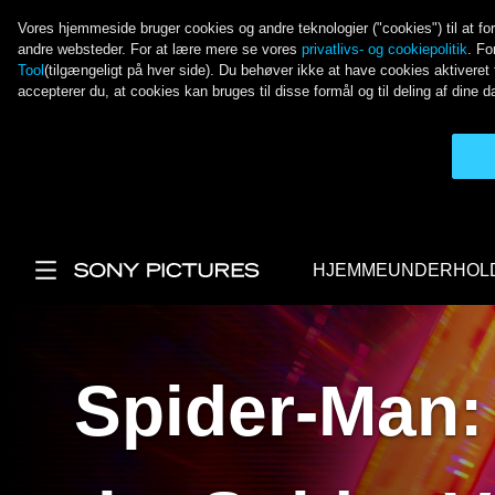
Vores hjemmeside bruger cookies og andre teknologier ("cookies") til at fo
andre websteder. For at lære mere se vores
privatlivs- og cookiepolitik
. Fo
Tool
(tilgængeligt på hver side). Du behøver ikke at have cookies aktivere
accepterer du, at cookies kan bruges til disse formål og til deling af dine
Gå til hovedindhold
HJEMMEUNDERHOL
Main Menu
Spider-Man: