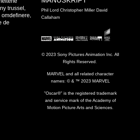
MANUSKRIPT
heltene
y trussel,
Phil Lord
Christopher Miller
David
å omdefinere,
Callaham
e de
Billede
© 2023 Sony Pictures Animation Inc. All
Rights Reserved. ​
MARVEL and all related character
names: © & ™ 2023 MARVEL
"Oscar®" is the registered trademark
and service mark of the Academy of
Motion Picture Arts and Sciences.