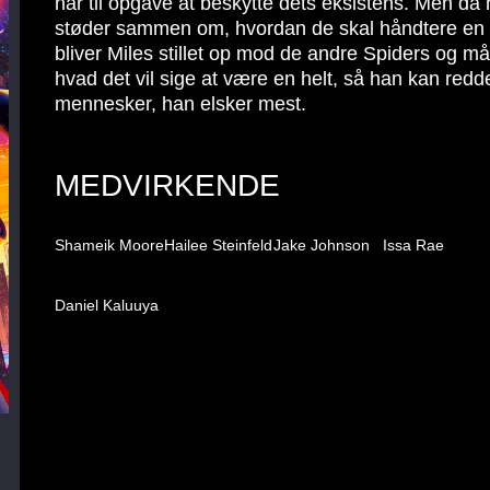
har til opgave at beskytte dets eksistens. Men da 
støder sammen om, hvordan de skal håndtere en n
bliver Miles stillet op mod de andre Spiders og m
hvad det vil sige at være en helt, så han kan redd
mennesker, han elsker mest.
MEDVIRKENDE
Shameik Moore
Hailee Steinfeld
Jake Johnson
Issa Rae
Daniel Kaluuya