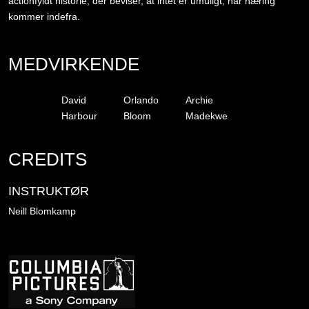
actionfyldt historie, der beviser, at intet er umuligt, når næring
kommer indefra.
MEDVIRKENDE
David
Orlando
Archie
Harbour
Bloom
Madekwe
CREDITS
INSTRUKTØR
Neill Blomkamp
Billede