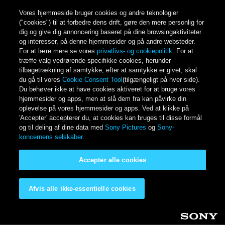
Vores hjemmeside bruger cookies og andre teknologier
("cookies") til at forbedre dens drift, gøre den mere personlig for
dig og give dig annoncering baseret på dine browsingaktiviteter
og interesser, på denne hjemmesider og på andre websteder.
For at lære mere se vores
privatlivs- og cookiepolitik
. For at
træffe valg vedrørende specifikke cookies, herunder
tilbagetrækning af samtykke, efter at samtykke er givet, skal
du gå til vores
Cookie Consent Tool
(tilgængeligt på hver side).
Du behøver ikke at have cookies aktiveret for at bruge vores
hjemmesider og apps, men at slå dem fra kan påvirke din
oplevelse på vores hjemmesider og apps. Ved at klikke på
'Accepter' accepterer du, at cookies kan bruges til disse formål
og til deling af dine data med
Sony Pictures
og
Sony-
koncernens selskaber
.
Accepter alle cookies
Afvis alle ikke-essentielle cookies
Gå til hovedindhold